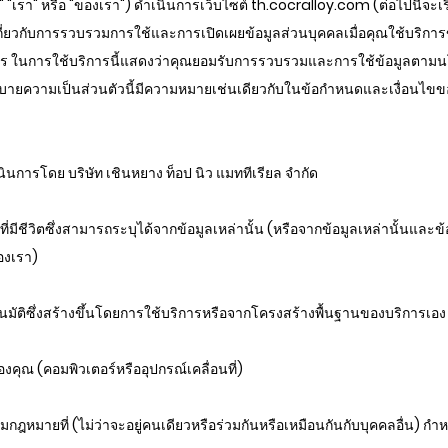
า" "เรา" หรือ "ของเรา") ดำเนินการเว็บไซต์ th.cocralloy.com (ต่อไปนี้จะเร
ี่ยวกับการรวบรวมการใช้และการเปิดเผยข้อมูลส่วนบุคคลเมื่อคุณใช้บริการขอ
การ ในการใช้บริการนี้แสดงว่าคุณยอมรับการรวบรวมและการใช้ข้อมูลตามนโย
ายความเป็นส่วนตัวนี้มีความหมายเช่นเดียวกับในข้อกำหนดและเงื่อนไขขอ
นินการโดย บริษัท เชินหยาง ท็อป นิว แมททีเรียล จำกัด
ที่มีชีวิตซึ่งสามารถระบุได้จากข้อมูลเหล่านั้น (หรือจากข้อมูลเหล่านั้นและข
องเรา)
โนมัติซึ่งสร้างขึ้นโดยการใช้บริการหรือจากโครงสร้างพื้นฐานของบริการเอ
ของคุณ (คอมพิวเตอร์หรืออุปกรณ์เคลื่อนที่)
กฎหมายที่ (ไม่ว่าจะอยู่คนเดียวหรือร่วมกันหรือเหมือนกันกับบุคคลอื่น) ก